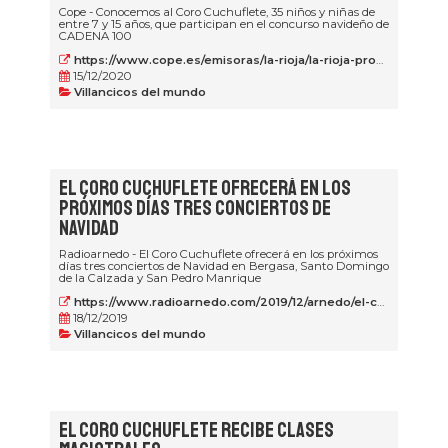
Cope - Conocemos al Coro Cuchuflete, 35 niños y niñas de
entre 7 y 15 años, que participan en el concurso navideño de
CADENA 100
https://www.cope.es/emisoras/la-rioja/la-rioja-provincia/logrono/noticias/navidad-villancico-del-coro-cuchuflete-arnedo-20201215_1047142
15/12/2020
Villancicos del mundo
El Coro Cuchuflete ofrecerá en los
próximos días tres conciertos de
Navidad
Radioarnedo - El Coro Cuchuflete ofrecerá en los próximos
días tres conciertos de Navidad en Bergasa, Santo Domingo
de la Calzada y San Pedro Manrique
https://www.radioarnedo.com/2019/12/arnedo/el-coro-cuchuflete-ofrecera-conciertos-de-navidad-en-bergasa-santo-domingo-de-la-calzada-y-san-pedro-manrique-y-grabara-un-disco-de-villancicos/
18/12/2019
Villancicos del mundo
El coro Cuchuflete recibe clases