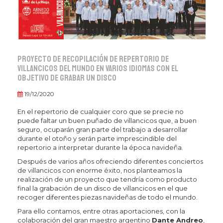
Proyecto de recopilación de repertorio de
villancicos del mundo en varios idiomas con el
objetivo de grabar un disco
19/12/2020
En el repertorio de cualquier coro que se precie no
puede faltar un buen puñado de villancicos que, a buen
seguro, ocuparán gran parte del trabajo a desarrollar
durante el otoño y serán parte imprescindible del
repertorio a interpretar durante la época navideña.
Después de varios años ofreciendo diferentes conciertos
de villancicos con enorme éxito, nos planteamos la
realización de un proyecto que tendría como producto
final la grabación de un disco de villancicos en el que
recoger diferentes piezas navideñas de todo el mundo.
Para ello contamos, entre otras aportaciones, con la
colaboración del gran maestro argentino
Dante Andreo
,