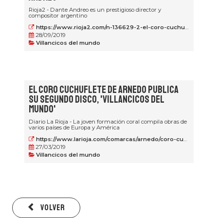
Rioja2 - Dante Andreo es un prestigioso director y
compositor argentino
https://www.rioja2.com/n-136629-2-el-coro-cuchuflete-recibe-clases-magistrales-del-compositor-dante-andreo/
28/09/2019
Villancicos del mundo
El Coro Cuchuflete de Arnedo publica
su segundo disco, 'Villancicos del
mundo'
Diario La Rioja - La joven formación coral compila obras de
varios países de Europa y América
https://www.larioja.com/comarcas/arnedo/coro-cuchuflete-arnedo-20201222165301-nt.html
27/03/2019
Villancicos del mundo
Volver