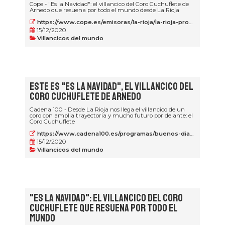
Cope - "Es la Navidad": el villancico del Coro Cuchuflete de
Arnedo que resuena por todo el mundo desde La Rioja
https://www.cope.es/emisoras/la-rioja/la-rioja-provincia/logrono/noticias/navidad-villancico-del-coro-cuchuflete-arnedo-20201215_1047142
15/12/2020
Villancicos del mundo
Este es "Es la Navidad", el villancico del
Coro Cuchuflete de Arnedo
Cadena 100 - Desde La Rioja nos llega el villancico de un
coro con amplia trayectoria y mucho futuro por delante: el
Coro Cuchuflete
https://www.cadena100.es/programas/buenos-dias-javi-y-mar/villancicos/noticias/este-navidad-villancico-del-coro-cuchuflete-arnedo-20201215_1045554
15/12/2020
Villancicos del mundo
"Es la Navidad": el villancico del Coro
Cuchuflete que resuena por todo el
mundo