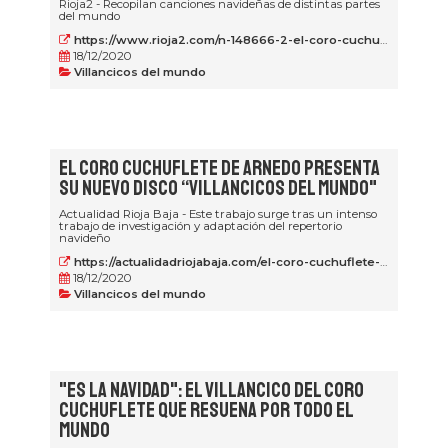
Rioja2 - Recopilan canciones navideñas de distintas partes
del mundo
https://www.rioja2.com/n-148666-2-el-coro-cuchuflete-de-arnedo-presenta-un-disco-de-villancicos/
18/12/2020
Villancicos del mundo
El Coro Cuchuflete de Arnedo presenta
su nuevo disco “Villancicos del mundo"
Actualidad Rioja Baja - Este trabajo surge tras un intenso
trabajo de investigación y adaptación del repertorio
navideño
https://actualidadriojabaja.com/el-coro-cuchuflete-de-arnedo-la-rioja-presenta-su-nuevo-disco-villancicos-del-mundo/
18/12/2020
Villancicos del mundo
"Es la Navidad": el villancico del Coro
Cuchuflete que resuena por todo el
mundo