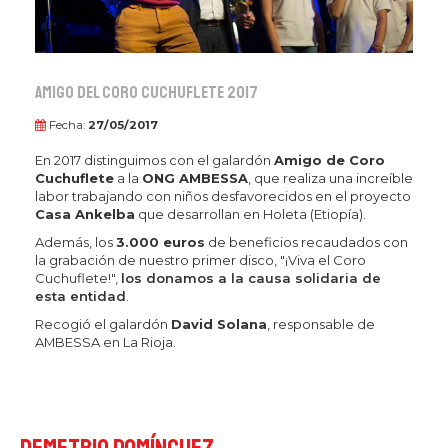
Amigo del Coro Cuchuflete 2017
Fecha:
27/05/2017
En 2017 distinguimos con el galardón
Amigo de Coro
Cuchuflete
a la
ONG AMBESSA
, que realiza una increíble
labor trabajando con niños desfavorecidos en el proyecto
Casa Ankelba
que desarrollan en Holeta (Etiopía).
Además, los
3.000 euros
de beneficios recaudados con
la grabación de nuestro primer disco, "¡Viva el Coro
Cuchuflete!",
los donamos a la causa solidaria de
esta entidad
.
Recogió el galardón
David Solana
, responsable de
AMBESSA en La Rioja.