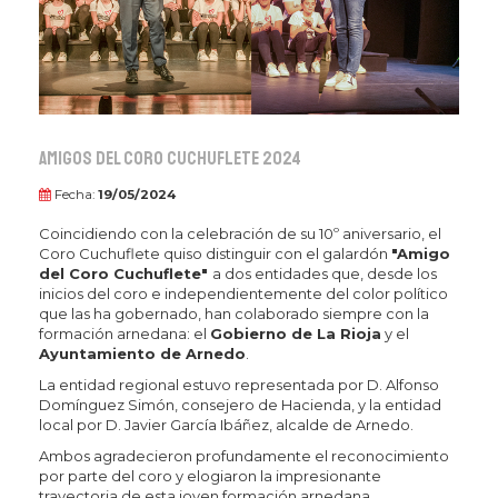
Amigos del Coro Cuchuflete 2024
Fecha:
19/05/2024
Coincidiendo con la celebración de su 10º aniversario, el
Coro Cuchuflete quiso distinguir con el galardón
"Amigo
del Coro Cuchuflete"
a dos entidades que, desde los
inicios del coro e independientemente del color político
que las ha gobernado, han colaborado siempre con la
formación arnedana: el
Gobierno de La Rioja
y el
Ayuntamiento de Arnedo
.
La entidad regional estuvo representada por D. Alfonso
Domínguez Simón, consejero de Hacienda, y la entidad
local por D. Javier García Ibáñez, alcalde de Arnedo.
Ambos agradecieron profundamente el reconocimiento
por parte del coro y elogiaron la impresionante
trayectoria de esta joven formación arnedana.