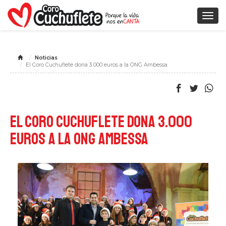
Togg
navig
Noticias
El Coro Cuchuflete dona 3.000 euros a la ONG Ambessa
El Coro Cuchuflete dona 3.000
euros a la ONG Ambessa