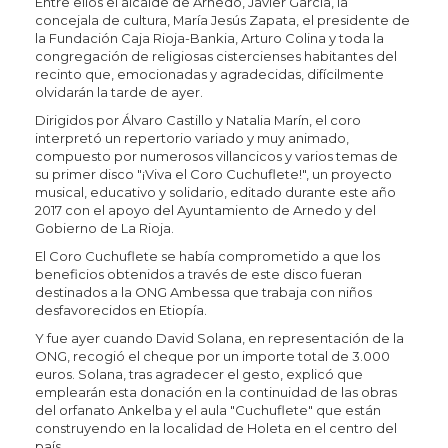
Entre ellos el alcalde de Arnedo, Javier García, la
concejala de cultura, María Jesús Zapata, el presidente de
la Fundación Caja Rioja-Bankia, Arturo Colina y toda la
congregación de religiosas cistercienses habitantes del
recinto que, emocionadas y agradecidas, difícilmente
olvidarán la tarde de ayer.
Dirigidos por Álvaro Castillo y Natalia Marín, el coro
interpretó un repertorio variado y muy animado,
compuesto por numerosos villancicos y varios temas de
su primer disco "¡Viva el Coro Cuchuflete!", un proyecto
musical, educativo y solidario, editado durante este año
2017 con el apoyo del Ayuntamiento de Arnedo y del
Gobierno de La Rioja.
El Coro Cuchuflete se había comprometido a que los
beneficios obtenidos a través de este disco fueran
destinados a la ONG Ambessa que trabaja con niños
desfavorecidos en Etiopía.
Y fue ayer cuando David Solana, en representación de la
ONG, recogió el cheque por un importe total de 3.000
euros. Solana, tras agradecer el gesto, explicó que
emplearán esta donación en la continuidad de las obras
del orfanato Ankelba y el aula "Cuchuflete" que están
construyendo en la localidad de Holeta en el centro del
país.