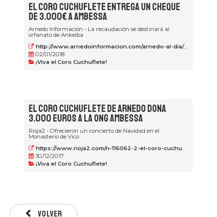
El Coro Cuchuflete entrega un cheque
de 3.000€ a Ambessa
Arnedo Información - La recaudación se destinará al
orfanato de Ankelba
http://www.arnedoinformacion.com/arnedo-al-dia/asociaciones/asociaciones/coro-cuchuflete-cheque-tres-mil-euros
02/01/2018
¡Viva el Coro Cuchuflete!
El Coro Cuchuflete de Arnedo dona
3.000 euros a la ONG Ambessa
Rioja2 - Ofrecieron un concierto de Navidad en el
Monasterio de Vico
https://www.rioja2.com/n-116062-2-el-coro-cuchuflete-de-arnedo-dona-3000-euros-a-la-ong-ambessa/
30/12/2017
¡Viva el Coro Cuchuflete!
Volver